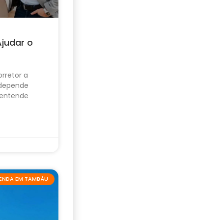
Ajudar o
rretor a
 depende
 entende
VENDA EM TAMBÁU