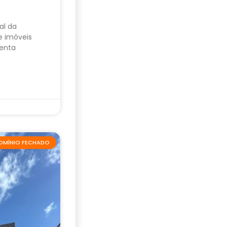
al da
e imóveis
enta
OMÍNIO FECHADO