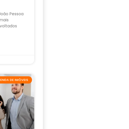
 João Pessoa
mais
voltados
ENDA DE IMÓVEIS