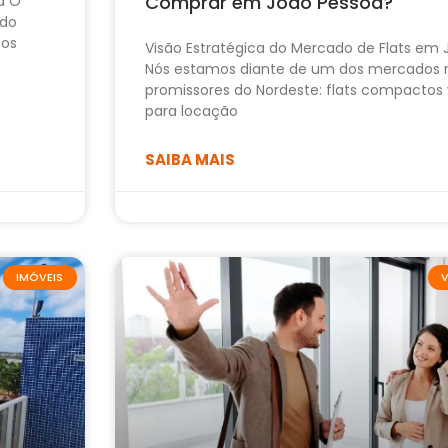
Comprar em João Pessoa?
a O
ido
dos
Visão Estratégica do Mercado de Flats em
Nós estamos diante de um dos mercados 
promissores do Nordeste: flats compactos 
para locação
SAIBA MAIS
IMÓVEIS
V