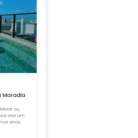
u Moradia
 Morar ou
ssoa vive um
mos anos,