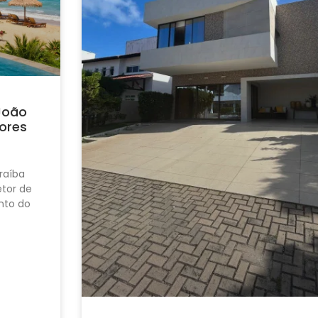
João
ores
raíba
tor de
nto do