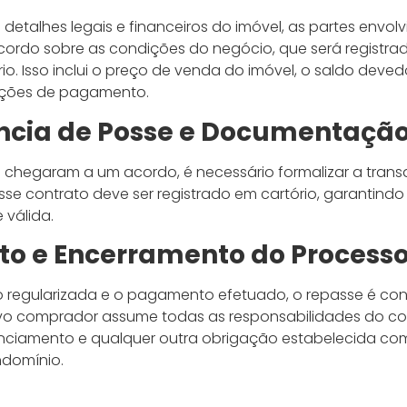
s detalhes legais e financeiros do imóvel, as partes envol
rdo sobre as condições do negócio, que será registra
o. Isso inclui o preço de venda do imóvel, o saldo deve
dições de pagamento.
ncia de Posse e Documentaçã
 chegaram a um acordo, é necessário formalizar a tran
sse contrato deve ser registrado em cartório, garantindo
e válida.
o e Encerramento do Process
egularizada e o pagamento efetuado, o repasse é conc
o comprador assume todas as responsabilidades do cont
anciamento e qualquer outra obrigação estabelecida 
ndomínio.