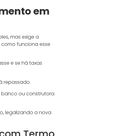
amento em
les, mas exige a
 como funciona esse
asse e se há taxas
rá repassado.
 banco ou construtora
, legalizando a nova
 com Termo