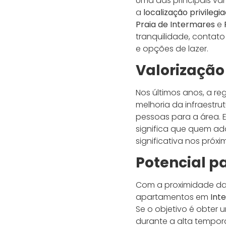
Uma das principais va
a
localização privilegi
Praia de Intermares
e
tranquilidade, contato
e opções de lazer.
Valorização
Nos últimos anos, a r
melhoria da infraestr
pessoas para a área. 
significa que quem ad
significativa nos próxi
Potencial 
Com a proximidade das
apartamentos em
Int
Se o objetivo é obter
durante a alta tempo