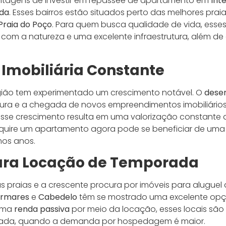
ntagens de investir em repassee de apartamento em
Int
ada
. Esses bairros estão situados perto das melhores pra
Praia do Poço
. Para quem busca qualidade de vida, esse
 com a natureza e uma excelente infraestrutura, além de 
 Imobiliária Constante
egião tem experimentado um crescimento notável. O
dese
utura e a chegada de novos empreendimentos imobiliário
Esse crescimento resulta em uma valorização constante d
quire um apartamento agora pode se beneficiar de uma
mos anos.
para Locação de Temporada
 praias e a crescente procura por imóveis para aluguel
ermares
e
Cabedelo
têm se mostrado uma excelente opçã
 uma
renda passiva
por meio da locação, esses locais são 
rada, quando a demanda por hospedagem é maior.