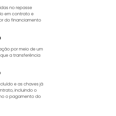
vidas no repasse
do em contrato e
dor do financiamento
o
sação por meio de um
 que a transferência
o
luído e as chaves já
rato, incluindo o
como o pagamento do