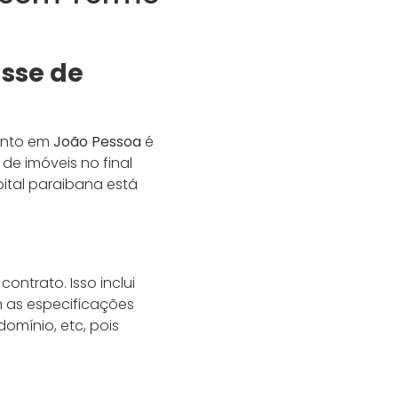
asse de
ento em
João Pessoa
é
de imóveis no final
ital paraibana está
ontrato. Isso inclui
m as especificações
omínio, etc, pois