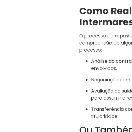
Como Real
Intermare
O processo de
repass
compreensão de algun
processo:
Análise do contrat
envolvidas.
Negociação com 
Avaliação do sald
para assumir o re
Transferência con
titularidade.
Ou Também