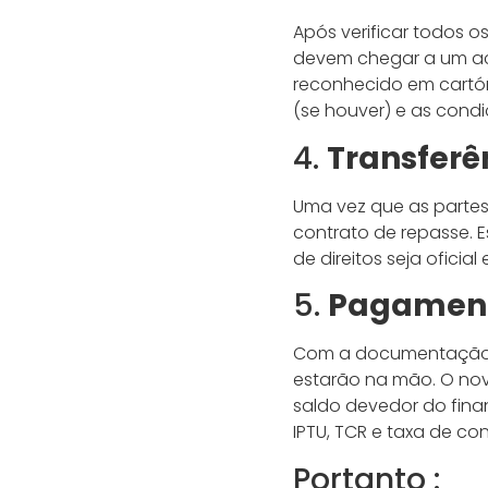
Após verificar todos o
devem chegar a um aco
reconhecido em cartóri
(se houver) e as con
4.
Transferê
Uma vez que as partes
contrato de repasse. E
de direitos seja oficial 
5.
Pagament
Com a documentação r
estarão na mão. O nov
saldo devedor do fin
IPTU, TCR e taxa de co
Portanto :