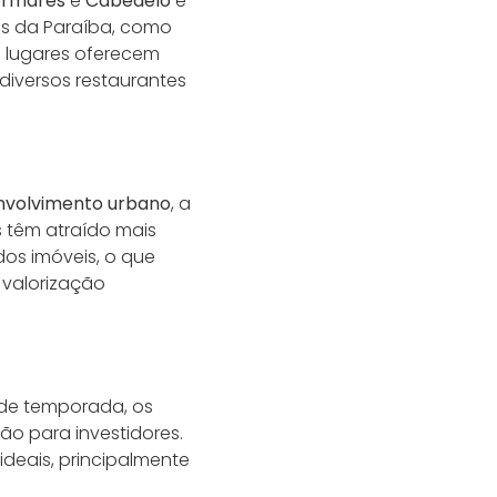
ermares
e
Cabedelo
é
ias da Paraíba, como
s lugares oferecem
diversos restaurantes
nvolvimento urbano
, a
s têm atraído mais
os imóveis, o que
 valorização
 de temporada, os
o para investidores.
ideais, principalmente