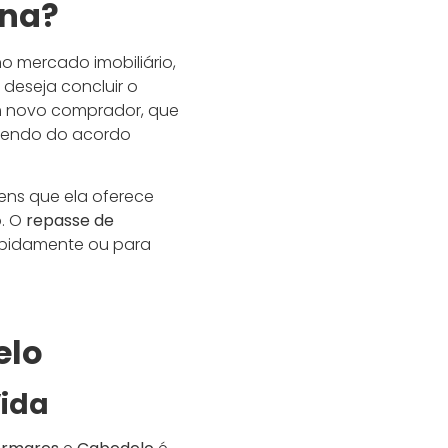
ona?
 mercado imobiliário,
deseja concluir o
um novo comprador, que
dendo do acordo
ens que ela oferece
. O
repasse de
apidamente ou para
elo
Vida