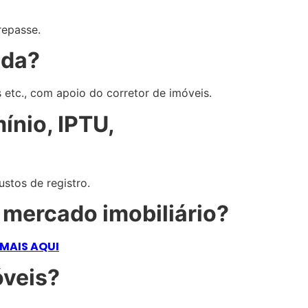
repasse.
nda?
s etc., com apoio do corretor de imóveis.
ínio, IPTU,
stos de registro.
 mercado imobiliário?
 MAIS AQUI
óveis?