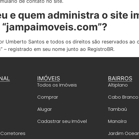
ulário de contato no site.
 e quem administra o site i
 “jampaimoveis.com”?
 por Umberto Santos e todos os direitos são reservados ao
 – registrado em seu nome junto ao RegistroBR.
NAL
IMÓVEIS
BAIRROS
Todos os Imóveis
Altiplano
Comprar
Cabo Branco
Alugar
Tambaú
Cadastrar seu Imóvel
Manaíra
 Corretores
Jardim Ocea