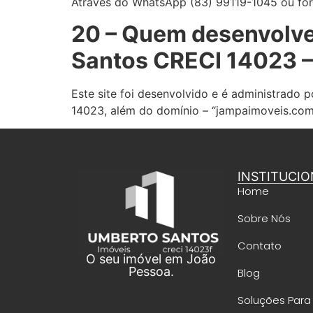
Através do WhatsApp (83) 99119-1045 ou form
20 – Quem desenvolveu
Santos CRECI 14023 –
Este site foi desenvolvido e é administrado
14023, além do domínio – “jampaimoveis.com”
INSTITUCIO
Home
Sobre Nós
Contato
O seu imóvel em João
Pessoa.
Blog
Soluções Para