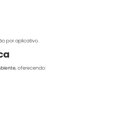
ão por aplicativo.
ca
mbiente
, oferecendo: