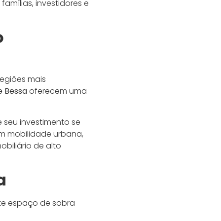
amílias, investidores e
o
 regiões mais
e Bessa
oferecem uma
 seu investimento se
em mobilidade urbana,
iliário de alto
a
te espaço de sobra