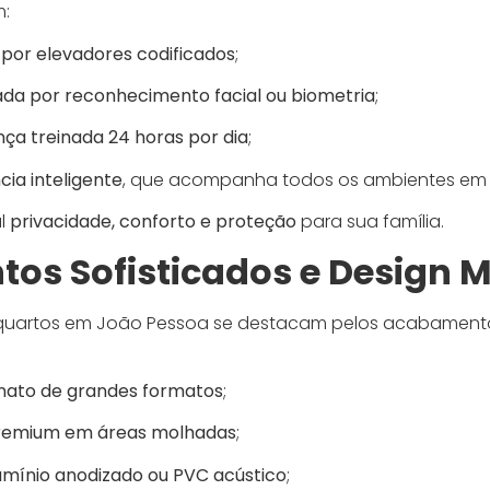
:
 por elevadores codificados
;
ada por reconhecimento facial ou biometria
;
ça treinada 24 horas por dia
;
cia inteligente
, que acompanha todos os ambientes em 
al
privacidade, conforto e proteção
para sua família.
os Sofisticados e Design 
6 quartos em João Pessoa se destacam pelos acabamento
nato de grandes formatos
;
remium em áreas molhadas
;
umínio anodizado ou PVC acústico
;