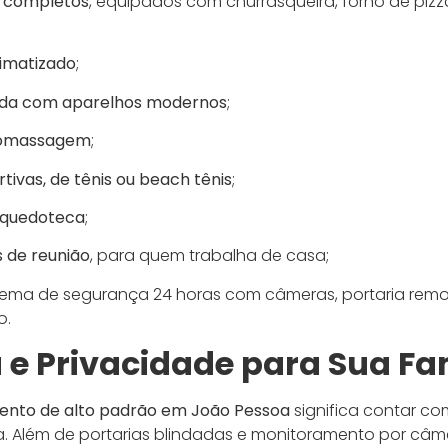
 completos
, equipados com churrasqueira, forno de pizz
limatizado
;
da com aparelhos modernos
;
dromassagem
;
tivas, de tênis ou beach tênis
;
nquedoteca
;
 de reunião
, para quem trabalha de casa;
tema de segurança 24 horas com câmeras, portaria remo
o.
e Privacidade para Sua Fa
nto de alto padrão em João Pessoa
significa contar c
. Além de portarias blindadas e monitoramento por câme