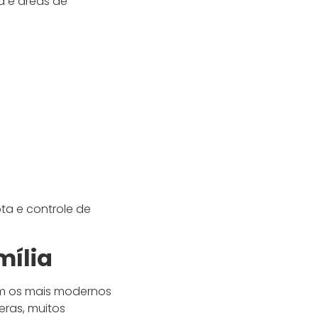
a e áreas de
ta e controle de
mília
om os mais modernos
ras, muitos