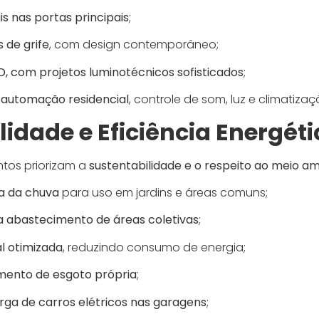
is nas portas principais
;
 de grife
, com design contemporâneo;
, com projetos luminotécnicos sofisticados
;
automação residencial
, controle de som, luz e climatizaç
lidade e Eficiência Energéti
tos priorizam a
sustentabilidade e o respeito ao meio a
a da chuva
para uso em jardins e áreas comuns;
a abastecimento de áreas coletivas
;
l otimizada
, reduzindo consumo de energia;
mento de esgoto própria
;
rga de carros elétricos nas garagens
;