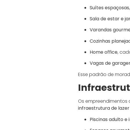
Suítes espaçosas
Sala de estar e j
Varandas gourme
Cozinhas planeja
Home office
, cad
Vagas de garage
Esse padrão de moradi
Infraestru
Os empreendimentos 
infraestrutura de laz
Piscinas adulto e i