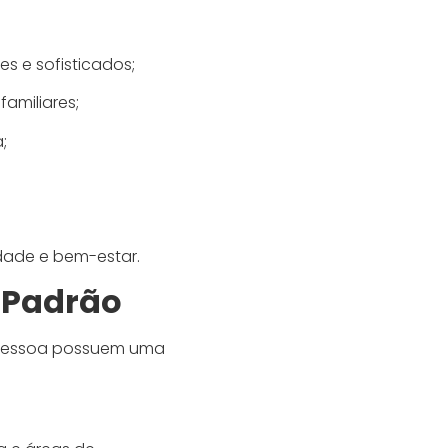
s e sofisticados;
familiares;
;
dade e bem-estar.
 Padrão
 Pessoa possuem uma