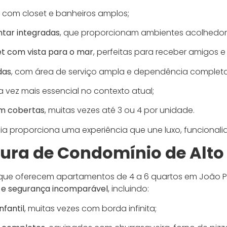
, com closet e banheiros amplos;
antar integradas
, que proporcionam ambientes acolhedore
t com vista para o mar
, perfeitas para receber amigos e 
das
, com área de serviço ampla e dependência completa
a vez mais essencial no contexto atual;
m cobertas
, muitas vezes até 3 ou 4 por unidade.
a proporciona uma experiência que une luxo, funcionali
tura de Condomínio de Alto
que oferecem apartamentos de 4 a 6 quartos em João
er e segurança incomparável
, incluindo:
nfantil
, muitas vezes com borda infinita;