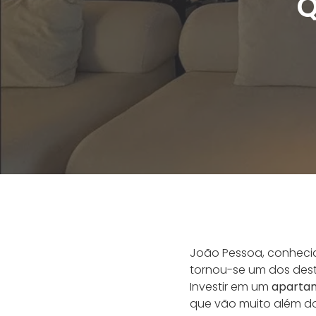
Q
João Pessoa, conhecid
tornou-se um dos dest
Investir em um
apartam
que vão muito além do