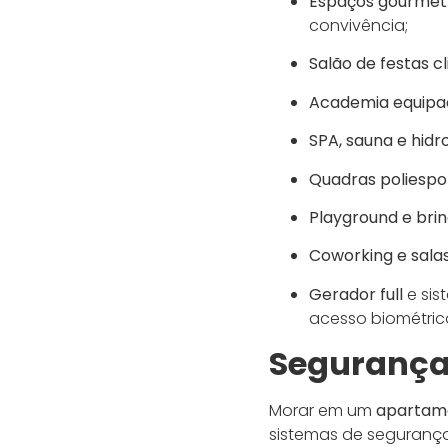
Espaços gourmet
convivência;
Salão de festas c
Academia equipa
SPA, sauna e hi
Quadras poliespor
Playground e bri
Coworking e salas
Gerador full
e sis
acesso biométric
Segurança 
Morar em um
apartame
sistemas de segurança