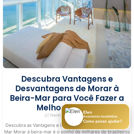
Descubra Vantagens e
Desvantagens de Morar à
Beira-Mar para Você Fazer a
Melhor Escolha
Elen
Nenhum comentário
Assistente Imobiliária
Como posso ajudar?
Descubra as Vantagens e Desvantagens de Morar à Beira-
Mar Morar à beira-mar é o sonho de milhares de brasileiros