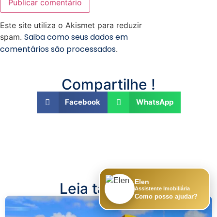
Este site utiliza o Akismet para reduzir
Saiba como seus dados em
spam.
comentários são processados
.
Compartilhe !
Facebook
WhatsApp
Elen
Leia também :
Assistente Imobiliária
Como posso ajudar?