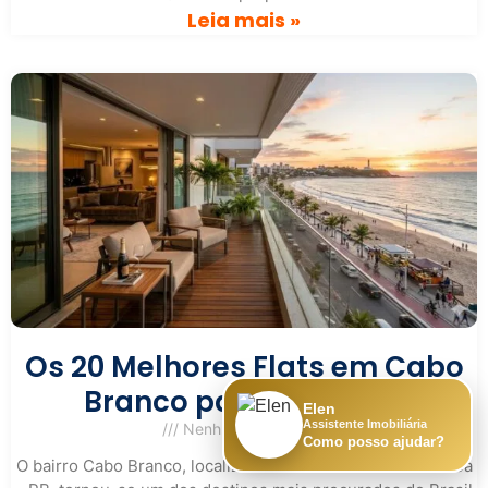
Leia mais »
Os 20 Melhores Flats em Cabo
Branco para Comprar
Elen
Assistente Imobiliária
Nenhum comentário
Como posso ajudar?
O bairro Cabo Branco, localizado na cidade de João Pessoa