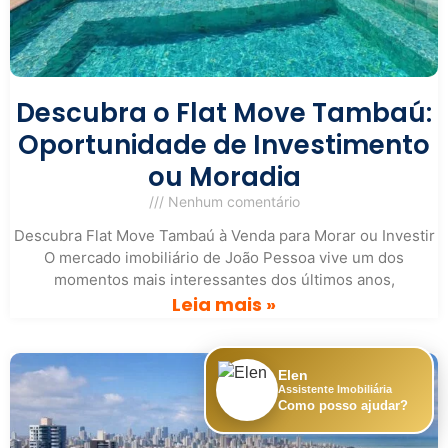
Descubra o Flat Move Tambaú:
Oportunidade de Investimento
ou Moradia
Nenhum comentário
Descubra Flat Move Tambaú à Venda para Morar ou Investir
O mercado imobiliário de João Pessoa vive um dos
momentos mais interessantes dos últimos anos,
Leia mais »
Elen
Assistente Imobiliária
Como posso ajudar?