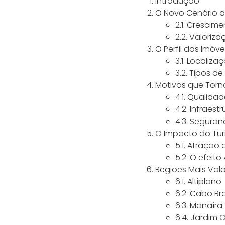
Introdução
O Novo Cenário d
2.1. Crescim
2.2. Valoriz
O Perfil dos Imóv
3.1. Localiz
3.2. Tipos 
Motivos que Torn
4.1. Qualida
4.2. Infraes
4.3. Seguran
O Impacto do Tur
5.1. Atração
5.2. O efeit
Regiões Mais Valo
6.1. Altiplano
6.2. Cabo B
6.3. Manaíra
6.4. Jardim 