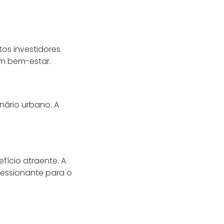
os investidores
om bem-estar.
ário urbano. A
ício atraente. A
essionante para o