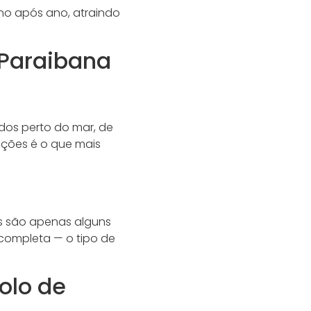
ano após ano, atraindo
 Paraibana
os perto do mar, de
ações é o que mais
s são apenas alguns
 completa — o tipo de
olo de