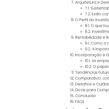
Arquitetura e Des
7.1. Sustenta
7.2. Estilo 
O Perfil do Invest
8.1. O que b
8.2. Investi
Rentabilidade e R
9.1. Como o
9.2. A impor
Incorporação e G
10.1. As em
10.2. O pape
Tendências Futur
Comparativo: Joã
Desafios e Cuidad
Dicas para Compr
Conclusão
FAQs