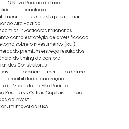
ign: O Novo Padrão de Luxo
bilidade e tecnologia
contemporâneo com vista para o mar
idor de Alto Padrão
uscam os investidores milionários
mento como estratégia de diversificação
etorno sobre o Investimento (ROI)
 mercado premium entrega resultados
tância do timing de compra
randes Construtoras
presas que dominam o mercado de luxo
l da credibilidade e inovação
as do Mercado de Alto Padrão
o Pessoa vs Outras Capitais de Luxo
os ao Investir
ar um Imóvel de Luxo