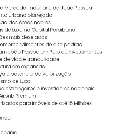
o Mercado Imobiliário de João Pessoa
ento urbano planejado
ação das áreas nobres
eis de Luxo na Capital Paraibana
ações mais desejadas
de empreendimentos de alto padrão
am João Pessoa um Polo de Investimentos
de de vida e tranquilidade
trutura em expansão
ça e potencial de valorização
ismo de Luxo
 de estrangeiros e investidores nacionais
o Airbnb Premium
rizadas para Imóveis de até 15 Milhões
ranco
Oceania