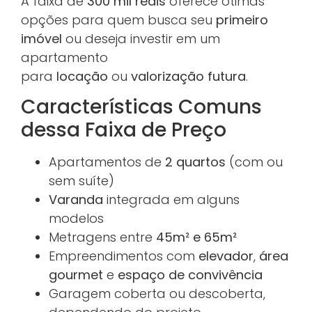
A faixa de
300 mil reais
oferece ótimas
opções para quem busca seu
primeiro
imóvel
ou deseja investir em um
apartamento
para
locação
ou
valorização futura
.
Características Comuns
dessa Faixa de Preço
Apartamentos de
2 quartos
(com ou
sem suíte)
Varanda
integrada em alguns
modelos
Metragens entre
45m² e 65m²
Empreendimentos com
elevador
,
área
gourmet
e
espaço de convivência
Garagem coberta ou descoberta,