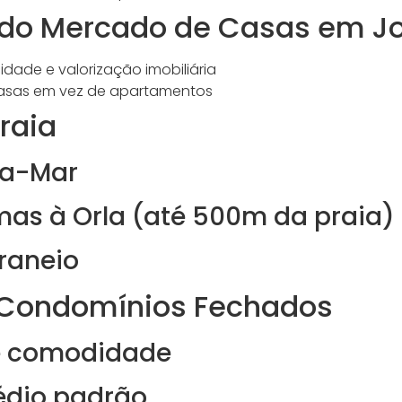
do Mercado de Casas em J
dade e valorização imobiliária
casas em vez de apartamentos
raia
ra-Mar
mas à Orla (até 500m da praia)
raneio
Condomínios Fechados
e comodidade
édio padrão