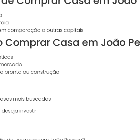
 de Comprar Casa em João
a
raia
em comparação a outras capitais
ao Comprar Casa em João P
ticas
 mercado
sa pronta ou construção
casas mais buscados
deseja investir
dio de uma casa em João Pessoa?