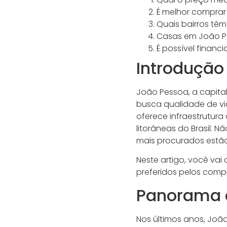
É melhor comprar
Quais bairros têm
Casas em João P
É possível financ
Introdução
João Pessoa, a capita
busca qualidade de vid
oferece infraestrutura
litorâneas do Brasil. N
mais procurados estão
Neste artigo, você vai
preferidos pelos compr
Panorama 
Nos últimos anos, João