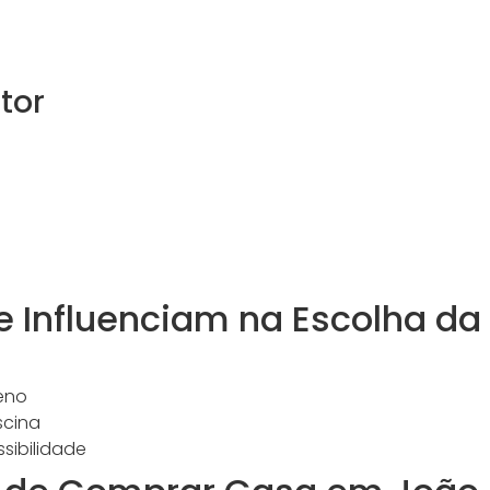
tor
e Influenciam na Escolha da
eno
scina
sibilidade