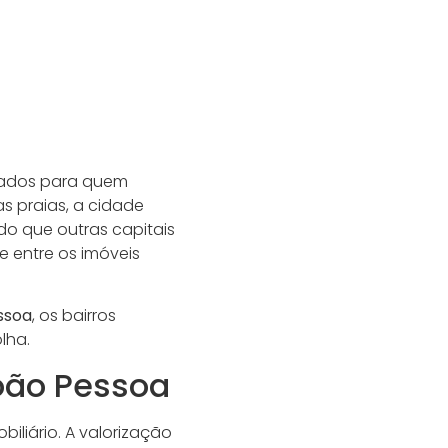
ejados para quem
s praias, a cidade
do que outras capitais
 e entre os imóveis
ssoa
, os bairros
lha.
oão Pessoa
iliário. A valorização