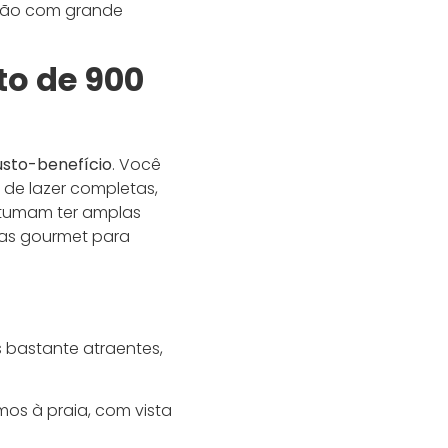
gião com grande
to de 900
usto-benefício
. Você
s de lazer completas,
ostumam ter amplas
eas gourmet para
 bastante atraentes,
mos à praia, com vista