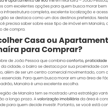
sa e apartamento de 900 mil
em Manaíra – João Pessoa,
os com excelentes opções para quem busca morar bem e 
infraestrutura completa, excelente localização e acesso
egião se destaca como um dos destinos preferidos. Neste
ocê precisa saber sobre esse tipo de imóvel em Manaíra,
ão de compra.
colher
Casa ou Apartament
aíra para Comprar?
nobre de João Pessoa que combina
conforto, praticidade
 da cidade, o bairro se destaca por sua proximidade com
, além de ser um centro comercial movimentado, com op
os essenciais. Para quem busca morar em uma área de fá
 padrão, Manaíra é uma excelente escolha.
a região de Manaíra tem se mostrado uma estratégia van
o a longo prazo. A
valorização imobiliária
da área é cons
ade para quem decide investir. Portanto, se você está c