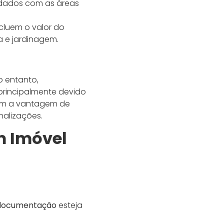
idados com as áreas
cluem o valor do
 e jardinagem.
o entanto,
rincipalmente devido
cem a vantagem de
nalizações.
m Imóvel
documentação
esteja