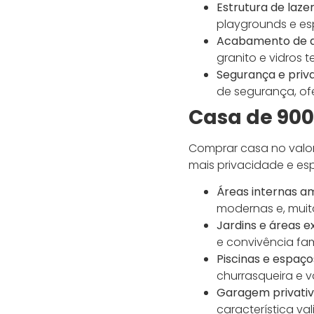
Estrutura de laz
playgrounds e e
Acabamento de a
granito e vidros 
Segurança e priv
de segurança, of
Casa de 900
Comprar casa no valo
mais privacidade e es
Áreas internas a
modernas e, muita
Jardins e áreas e
e convivência fami
Piscinas e espaç
churrasqueira e
Garagem privati
característica val