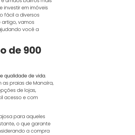
 é umdos bairros mais
investir em imóveis
 fácil a diversos
 artigo, vamos
 ajudando você a
o de 900
 e qualidade de vida
.
 as praias de Manaíra,
ções de lojas,
cil acesso e com
tajosa para aqueles
tante, o que garante
onsiderando a compra