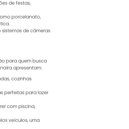
ões de festas,
 como porcelanato,
tica.
e sistemas de câmeras
ção para quem busca
anaíra apresentam:
adas, cozinhas
s perfeitas para lazer
zer com piscina,
los veículos, uma