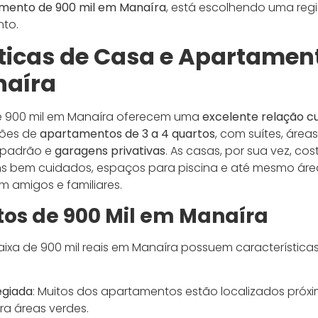
mento de 900 mil em Manaíra
, está escolhendo uma re
nto.
ticas de Casa e Apartamen
naíra
de 900 mil em Manaíra oferecem uma
excelente relação c
ções de
apartamentos de 3 a 4 quartos
, com suítes, área
 padrão e
garagens privativas
. As casas, por sua vez, c
dins bem cuidados, espaços para piscina e até mesmo ár
 amigos e familiares.
os de 900 Mil em Manaíra
ixa de 900 mil reais em Manaíra possuem características
egiada
: Muitos dos apartamentos estão localizados próxi
ra áreas verdes.