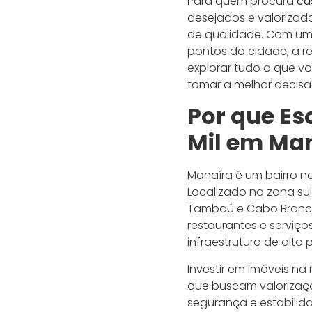
Para quem procura
ca
desejados e valorizad
de qualidade. Com uma 
pontos da cidade, a r
explorar tudo o que v
tomar a melhor decis
Por que Es
Mil em
Man
Manaíra é um bairro 
Localizado na zona sul
Tambaú e Cabo Branco
restaurantes e serviç
infraestrutura de alto
Investir em imóveis n
que buscam valorizaçã
segurança e estabilid