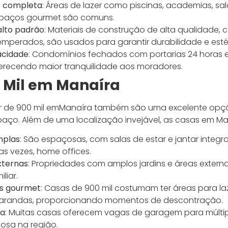
er completa
: Áreas de lazer como piscinas, academias, sal
spaços gourmet são comuns.
lto padrão
: Materiais de construção de alta qualidade,
temperados, são usados para garantir durabilidade e esté
acidade
: Condomínios fechados com portarias 24 horas 
erecendo maior tranquilidade aos moradores.
 Mil em Manaíra
r de 900 mil emManaíra também são uma excelente op
paço. Além de uma localização invejável, as casas em M
mplas
: São espaçosas, com salas de estar e jantar integr
s vezes, home offices.
xternas
: Propriedades com amplos jardins e áreas externa
liar.
os gourmet
: Casas de 900 mil costumam ter áreas para la
 varandas, proporcionando momentos de descontração.
va
: Muitas casas oferecem vagas de garagem para múltip
iosa na região.