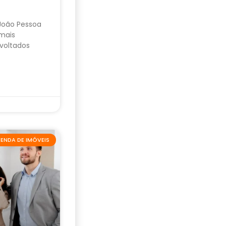
 João Pessoa
mais
voltados
ENDA DE IMÓVEIS