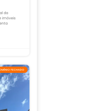
al da
e imóveis
enta
OMÍNIO FECHADO