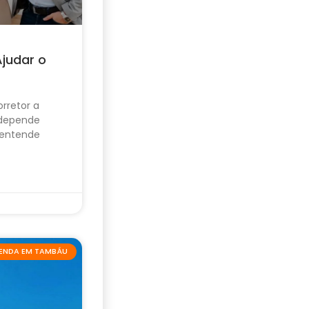
Ajudar o
rretor a
 depende
 entende
VENDA EM TAMBÁU