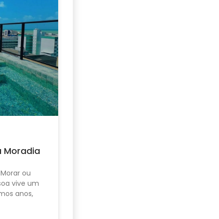
u Moradia
 Morar ou
ssoa vive um
mos anos,