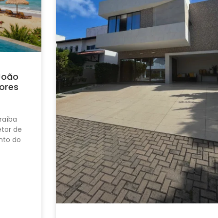
João
ores
raíba
tor de
nto do