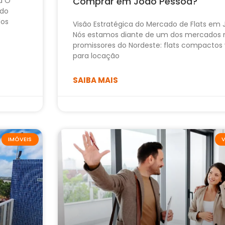
Comprar em João Pessoa?
a O
ido
dos
Visão Estratégica do Mercado de Flats em
Nós estamos diante de um dos mercados 
promissores do Nordeste: flats compactos 
para locação
SAIBA MAIS
IMÓVEIS
V