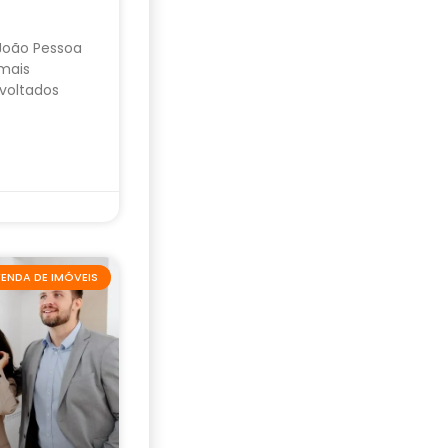
 João Pessoa
mais
voltados
ENDA DE IMÓVEIS