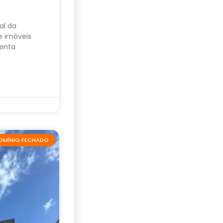
al da
e imóveis
enta
OMÍNIO FECHADO