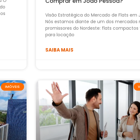
Comprar em João Pessoa?
a O
ido
dos
Visão Estratégica do Mercado de Flats em
Nós estamos diante de um dos mercados 
promissores do Nordeste: flats compactos 
para locação
SAIBA MAIS
IMÓVEIS
V