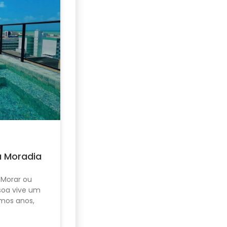
u Moradia
 Morar ou
ssoa vive um
mos anos,