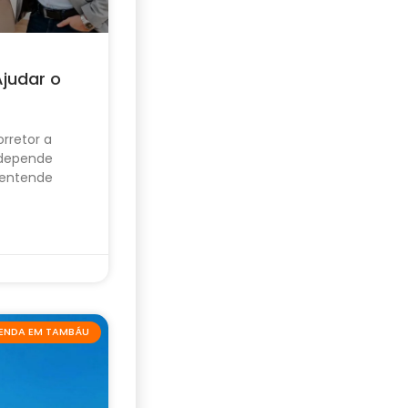
Ajudar o
rretor a
 depende
 entende
VENDA EM TAMBÁU