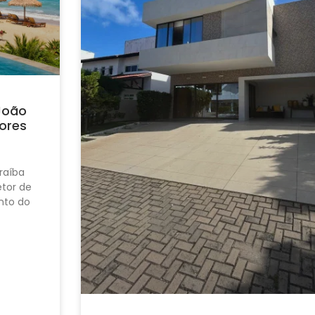
João
ores
raíba
tor de
nto do