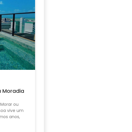
u Moradia
 Morar ou
ssoa vive um
mos anos,