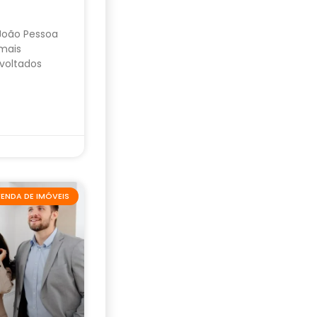
 João Pessoa
mais
voltados
ENDA DE IMÓVEIS