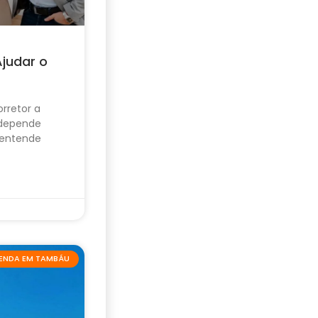
Ajudar o
rretor a
 depende
 entende
VENDA EM TAMBÁU