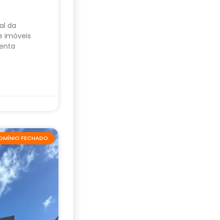
al da
e imóveis
enta
OMÍNIO FECHADO