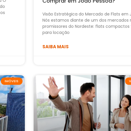
Comprar em João Pessoa?
a O
ido
dos
Visão Estratégica do Mercado de Flats em
Nós estamos diante de um dos mercados 
promissores do Nordeste: flats compactos 
para locação
SAIBA MAIS
IMÓVEIS
V