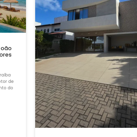
João
ores
raíba
tor de
nto do