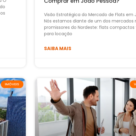
Comprar em João Pessoa?
a O
ido
dos
Visão Estratégica do Mercado de Flats em
Nós estamos diante de um dos mercados 
promissores do Nordeste: flats compactos 
para locação
SAIBA MAIS
IMÓVEIS
V