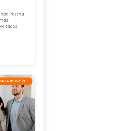
 João Pessoa
mais
voltados
ENDA DE IMÓVEIS