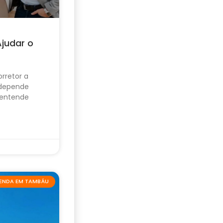
Ajudar o
rretor a
 depende
 entende
VENDA EM TAMBÁU