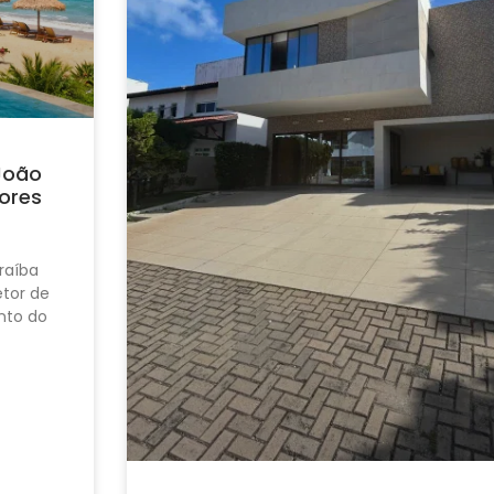
João
ores
raíba
tor de
nto do