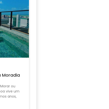
u Moradia
 Morar ou
ssoa vive um
mos anos,