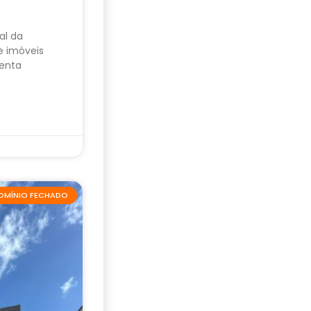
al da
e imóveis
enta
OMÍNIO FECHADO