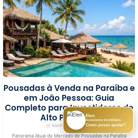
Pousadas à Venda na Paraíba e
em João Pessoa: Guia
Completo para Investidores de
Alto Potencial
Elen
Assistente Imobiliária
Nenhum comentário
Como posso ajudar?
Panorama Atual do Mercado de Pousadas na Paraíba