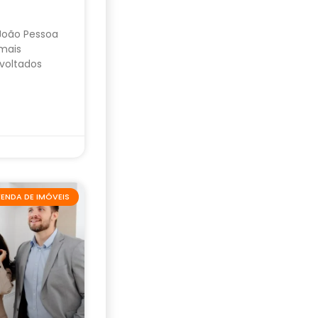
 João Pessoa
mais
voltados
ENDA DE IMÓVEIS