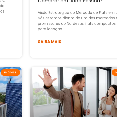
Comprar em João Pessoa?
a O
ido
dos
Visão Estratégica do Mercado de Flats em
Nós estamos diante de um dos mercados 
promissores do Nordeste: flats compactos 
para locação
SAIBA MAIS
IMÓVEIS
V