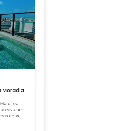
u Moradia
 Morar ou
ssoa vive um
mos anos,