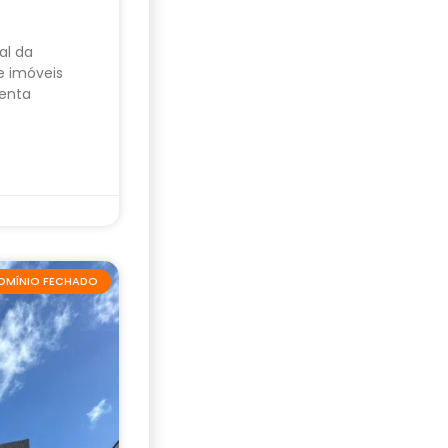
al da
e imóveis
enta
OMÍNIO FECHADO