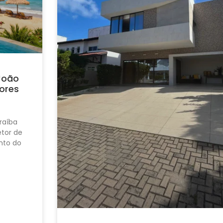
João
ores
raíba
tor de
nto do