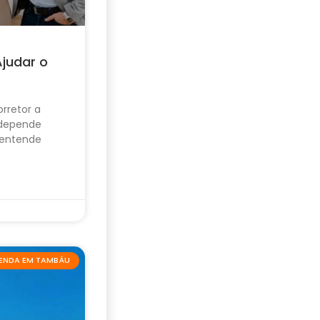
Ajudar o
rretor a
 depende
 entende
VENDA EM TAMBÁU