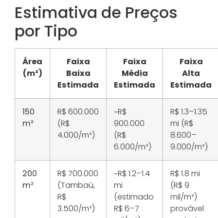
Estimativa de Preços
por Tipo
Área
Faixa
Faixa
Faixa
(m²)
Baixa
Média
Alta
Estimada
Estimada
Estimada
150
R$ 600.000
~R$
R$ 1.3–1.35
m²
(R$
900.000
mi (R$
4.000/m²)
(R$
8.600–
6.000/m²)
9.000/m²)
200
R$ 700.000
~R$ 1.2–1.4
R$ 1.8 mi
m²
(Tambaú,
mi
(R$ 9
R$
(estimado
mil/m²)
3.500/m²)
R$ 6–7
provável