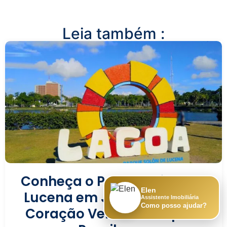
Leia também :
Conheça o Parque Sólon de
Elen
Lucena em João Pessoa: O
Assistente Imobiliária
Como posso ajudar?
Coração Verde da Capital