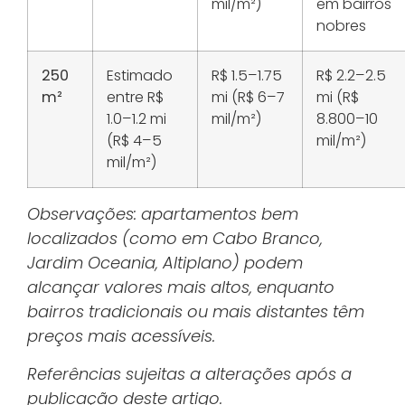
mil/m²)
em bairros
nobres
250
Estimado
R$ 1.5–1.75
R$ 2.2–2.5
m²
entre R$
mi (R$ 6–7
mi (R$
1.0–1.2 mi
mil/m²)
8.800–10
(R$ 4–5
mil/m²)
mil/m²)
Observações: apartamentos bem
localizados (como em Cabo Branco,
Jardim Oceania, Altiplano) podem
alcançar valores mais altos, enquanto
bairros tradicionais ou mais distantes têm
preços mais acessíveis.
Referências sujeitas a alterações após a
publicação deste artigo.