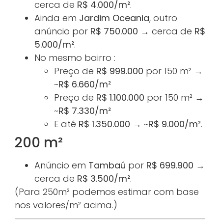
cerca de
R$ 4.000/m²
.
Ainda em
Jardim Oceania
, outro
anúncio por
R$ 750.000
→ cerca de
R$
5.000/m²
.
No mesmo bairro :
Preço de
R$ 999.000
por 150 m² →
~
R$ 6.660/m²
Preço de
R$ 1.100.000
por 150 m² →
~
R$ 7.330/m²
E até
R$ 1.350.000
→ ~
R$ 9.000/m²
.
200 m²
Anúncio em
Tambaú
por
R$ 699.900
→
cerca de
R$ 3.500/m²
.
(Para 250m² podemos estimar com base
nos valores/m² acima.)