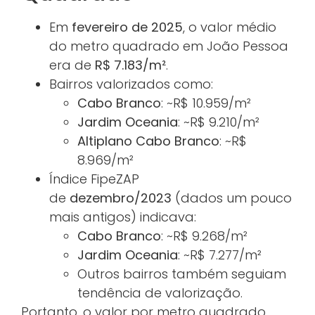
Em
fevereiro de 2025
, o valor médio
do metro quadrado em João Pessoa
era de
R$ 7.183/m²
.
Bairros valorizados como:
Cabo Branco
: ~R$ 10.959/m²
Jardim Oceania
: ~R$ 9.210/m²
Altiplano Cabo Branco
: ~R$
8.969/m²
Índice FipeZAP
de
dezembro/2023
(dados um pouco
mais antigos) indicava:
Cabo Branco
: ~R$ 9.268/m²
Jardim Oceania
: ~R$ 7.277/m²
Outros bairros também seguiam
tendência de valorização.
Portanto, o valor por metro quadrado