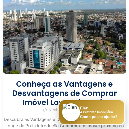
Conheça as Vantagens e
Desvantagens de Comprar
Imóvel Longe da Praia
Elen
Nenhum comentário
Assistente Imobiliária
Como posso ajudar?
Descubra as Vantagens e Desvantagens de Comprar Imóvel
Longe da Praia Introdução Comprar um imóvel próximo ao