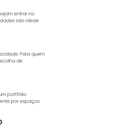
sejam entrar no
nidades são ideais
vacidade. Para quem
escolha de
um portfólio
cente por espaços
o