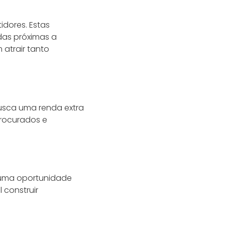
idores. Estas
das próximas a
atrair tanto
usca uma renda extra
procurados e
uma oportunidade
 construir