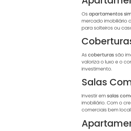
Apartamen
Os
apartamentos sim
mercado imobiliário d
para solteiros ou casa
Cobertura
As
coberturas
são im
valoriza o luxo e o 
investimento.
Salas Com
Investir em
salas come
imobiliário. Com o 
comerciais bem local
Apartame