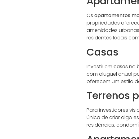
Apartame
Os
apartamentos mo
propriedades oferece
amenidades urbanas.
residentes locais como
Casas
Investir em
casas
no 
com aluguel anual po
oferecem um estilo de
Terrenos 
Para investidores visi
única de criar algo e
residências, condomí