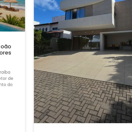
João
ores
raíba
tor de
nto do