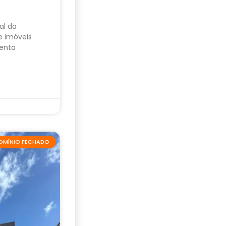
al da
e imóveis
enta
OMÍNIO FECHADO