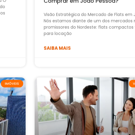
Comprar em João Pessoa?
a O
ido
dos
Visão Estratégica do Mercado de Flats em
Nós estamos diante de um dos mercados 
promissores do Nordeste: flats compactos 
para locação
SAIBA MAIS
IMÓVEIS
V