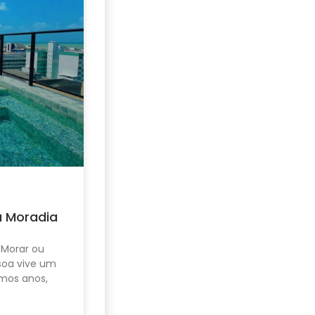
u Moradia
 Morar ou
ssoa vive um
mos anos,