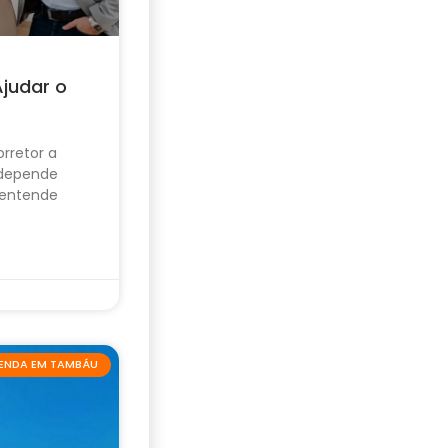
Ajudar o
rretor a
 depende
 entende
VENDA EM TAMBÁU