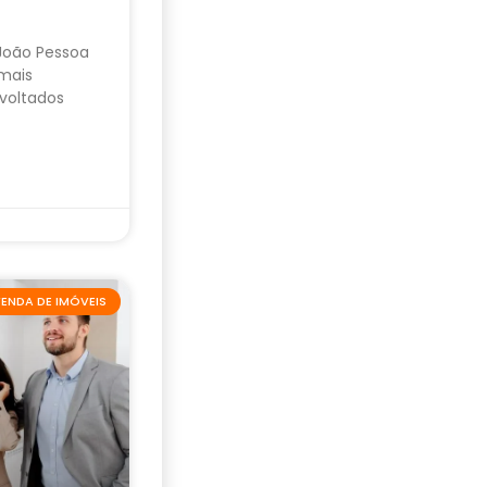
 João Pessoa
mais
voltados
ENDA DE IMÓVEIS