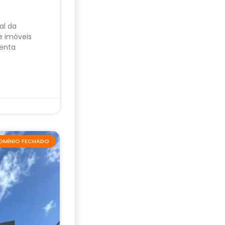
al da
e imóveis
enta
OMÍNIO FECHADO