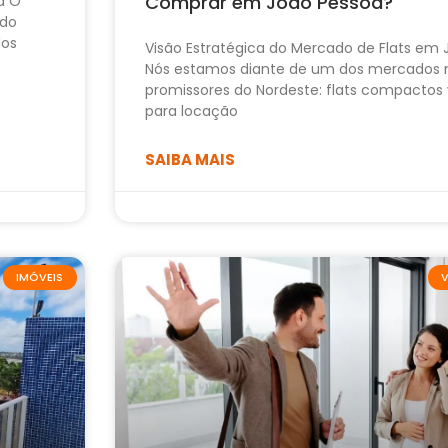
Comprar em João Pessoa?
a O
ido
dos
Visão Estratégica do Mercado de Flats em
Nós estamos diante de um dos mercados 
promissores do Nordeste: flats compactos 
para locação
SAIBA MAIS
IMÓVEIS
V