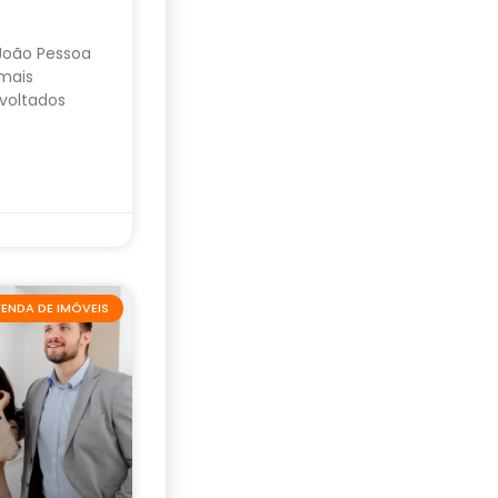
 João Pessoa
mais
voltados
ENDA DE IMÓVEIS