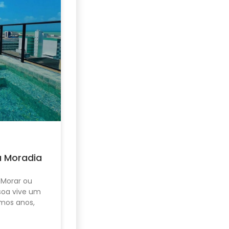
u Moradia
 Morar ou
ssoa vive um
mos anos,