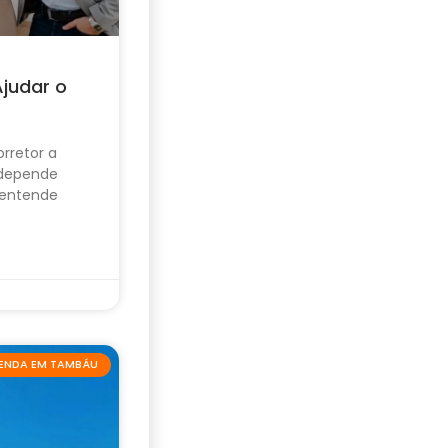
Ajudar o
rretor a
 depende
 entende
VENDA EM TAMBÁU