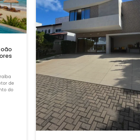
João
ores
raíba
tor de
nto do