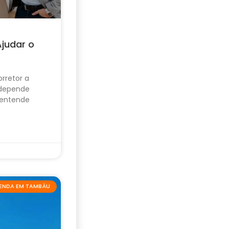
Ajudar o
rretor a
 depende
 entende
VENDA EM TAMBÁU