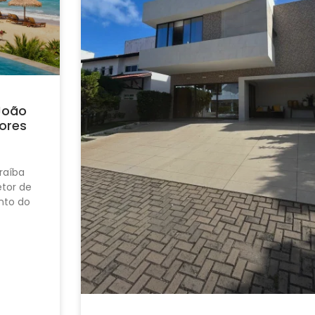
João
ores
raíba
tor de
nto do