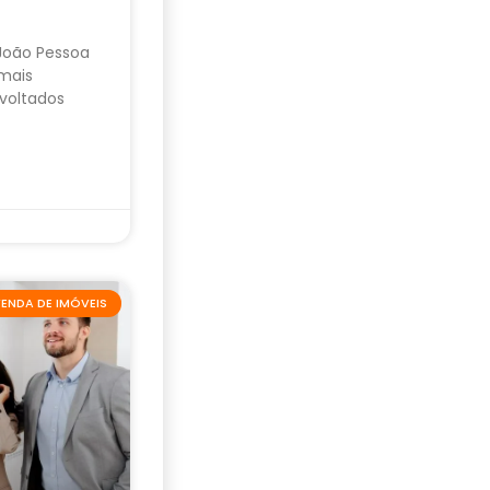
 João Pessoa
mais
voltados
ENDA DE IMÓVEIS