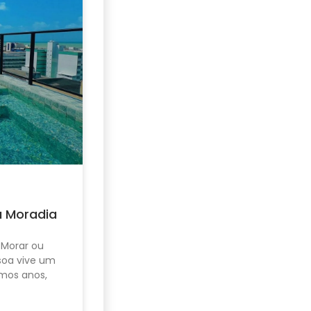
u Moradia
 Morar ou
ssoa vive um
mos anos,