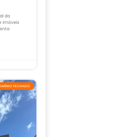
al da
e imóveis
enta
OMÍNIO FECHADO