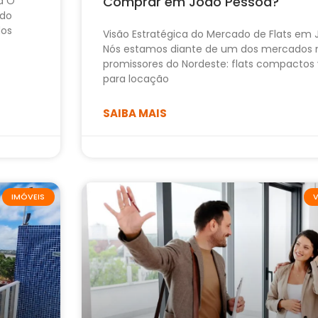
Comprar em João Pessoa?
a O
ido
dos
Visão Estratégica do Mercado de Flats em
Nós estamos diante de um dos mercados 
promissores do Nordeste: flats compactos 
para locação
SAIBA MAIS
IMÓVEIS
V