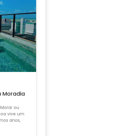
u Moradia
 Morar ou
ssoa vive um
mos anos,