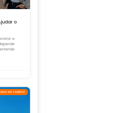
Ajudar o
rretor a
 depende
 entende
VENDA EM TAMBÁU