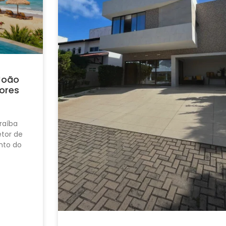
João
ores
raíba
tor de
nto do