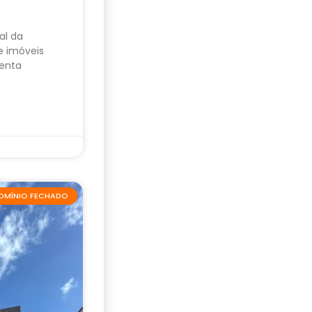
al da
e imóveis
enta
OMÍNIO FECHADO