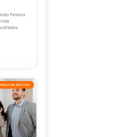
 João Pessoa
mais
voltados
ENDA DE IMÓVEIS