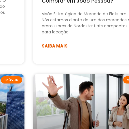
Comprar em João Pessoa?
a O
ido
dos
Visão Estratégica do Mercado de Flats em
Nós estamos diante de um dos mercados 
promissores do Nordeste: flats compactos 
para locação
SAIBA MAIS
IMÓVEIS
V