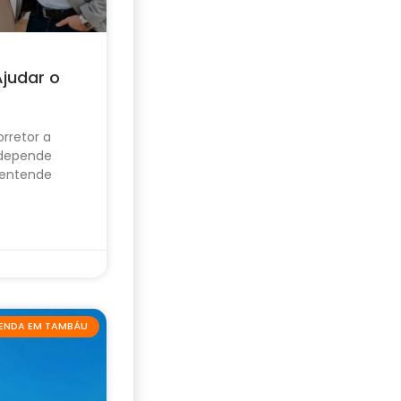
Ajudar o
rretor a
 depende
 entende
VENDA EM TAMBÁU