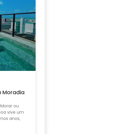
u Moradia
 Morar ou
ssoa vive um
mos anos,