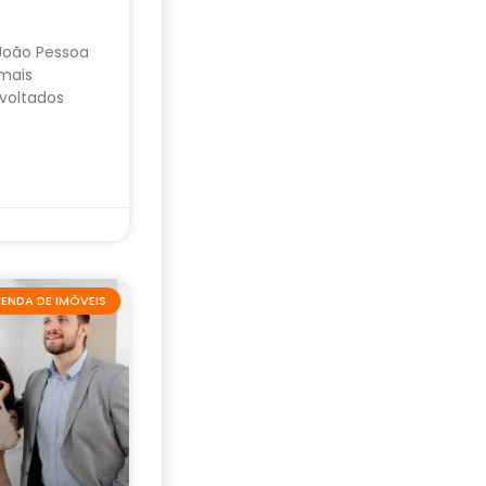
 João Pessoa
mais
voltados
ENDA DE IMÓVEIS