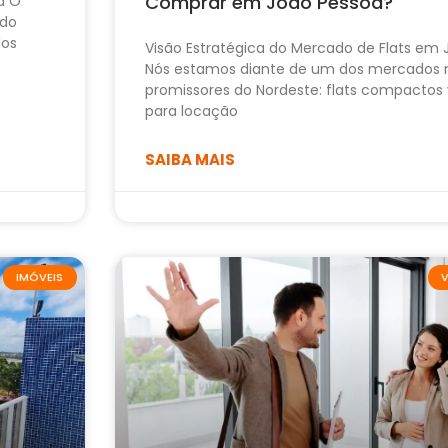
Comprar em João Pessoa?
a O
ido
dos
Visão Estratégica do Mercado de Flats em
Nós estamos diante de um dos mercados 
promissores do Nordeste: flats compactos 
para locação
SAIBA MAIS
IMÓVEIS
V