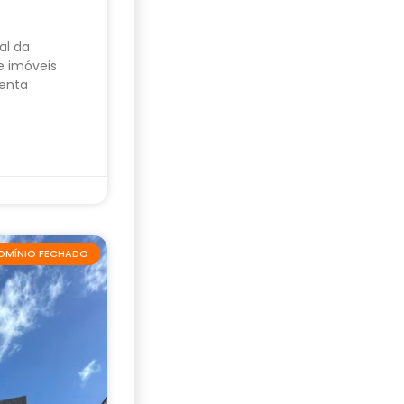
al da
e imóveis
enta
OMÍNIO FECHADO