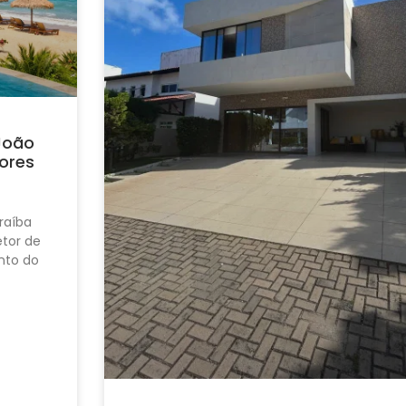
João
ores
raíba
tor de
nto do