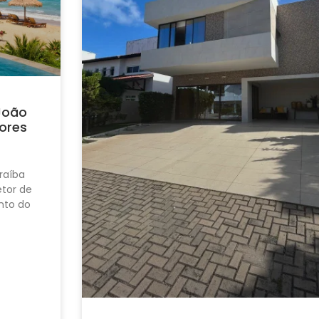
João
ores
raíba
tor de
nto do