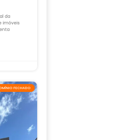
al da
e imóveis
enta
OMÍNIO FECHADO