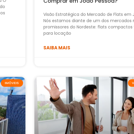
Comprar em João Pessoa?
a O
ido
dos
Visão Estratégica do Mercado de Flats em
Nós estamos diante de um dos mercados 
promissores do Nordeste: flats compactos 
para locação
SAIBA MAIS
IMÓVEIS
V