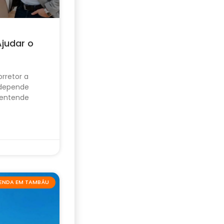
Ajudar o
rretor a
 depende
 entende
VENDA EM TAMBÁU