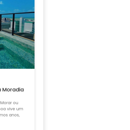
u Moradia
 Morar ou
ssoa vive um
mos anos,