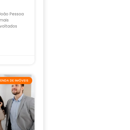
 João Pessoa
mais
voltados
ENDA DE IMÓVEIS