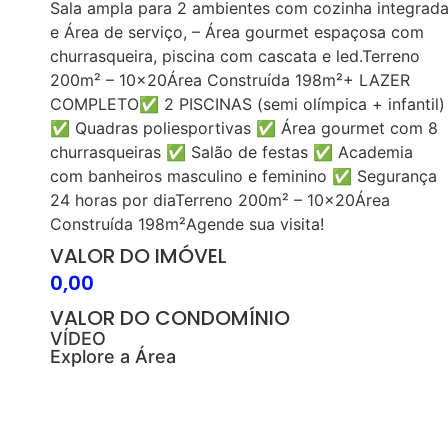
Sala ampla para 2 ambientes com cozinha integrad
e Área de serviço, – Área gourmet espaçosa com
churrasqueira, piscina com cascata e led.Terreno
200m² – 10×20Área Construída 198m²+ LAZER
COMPLETO✅ 2 PISCINAS (semi olímpica + infantil)
✅ Quadras poliesportivas ✅ Área gourmet com 8
churrasqueiras ✅ Salão de festas ✅ Academia
com banheiros masculino e feminino ✅ Segurança
24 horas por diaTerreno 200m² – 10×20Área
Construída 198m²Agende sua visita!
VALOR DO IMÓVEL
0,00
VALOR DO CONDOMÍNIO
VÍDEO
Explore a Área