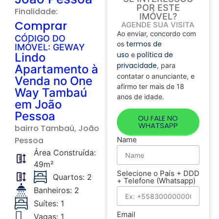
POR ESTE
Finalidade:
IMÓVEL?
Comprar
AGENDE SUA VISITA
Ao enviar, concordo com
CÓDIGO DO
termos de
os
IMÓVEL: GEWAY
uso
política de
Lindo
e
privacidade
, para
Apartamento à
contatar o anunciante, e
Venda no One
afirmo ter mais de 18
Way Tambaú
anos de idade.
em João
Pessoa
OU FALE NO
WHATSAPP
bairro
Tambaú
, João
Pessoa
Name
Área Construída:
49m²
Selecione o País + DDD
Quartos: 2
+ Telefone (Whatsapp)
Banheiros: 2
Suítes: 1
Email
Vagas: 1