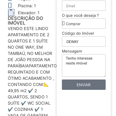
Piscina: 1
Elevador: 1
O que você deseja ?
DESCRIÇÃO DO
IMÓVEL
VENDO ESTE LINDO
Código do Imóvel
APARTAMENTO DE 2
QUARTOS E 1 SUÍTE
NO ONE WAY, EM
Mensagem
TAMBAÚ, NO MELHOR
DE JOÃO PESSOA NA
PARAÍBA!APARTAMENTO
REQUINTADO E COM
ÓTIMO ACABAMENTO ,
CONTANDO COM:📐
ENVIAR
49,95 m2 ✔️ 2
QUARTOS, SENDO 1
SUÍTE ✔️ WC SOCIAL
✔️ COZINHA ✔️ 1
VAGA DE GARAGEM