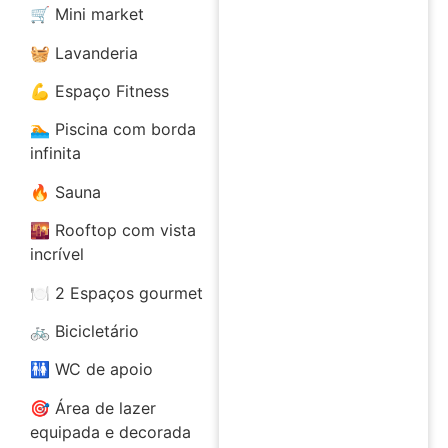
🛒 Mini market
🧺 Lavanderia
💪 Espaço Fitness
🏊 Piscina com borda
infinita
🔥 Sauna
🌇 Rooftop com vista
incrível
🍽️ 2 Espaços gourmet
🚲 Bicicletário
🚻 WC de apoio
🎯 Área de lazer
equipada e decorada