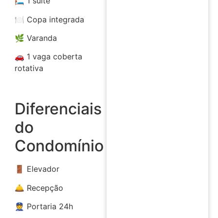
🛏️ 1 suíte
🍽️ Copa integrada
🌿 Varanda
🚗 1 vaga coberta
rotativa
Diferenciais
do
Condomínio
🚪 Elevador
🛎️ Recepção
👮 Portaria 24h