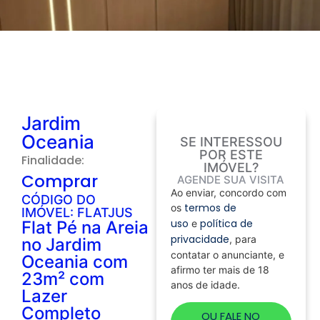
Jardim
Oceania
SE INTERESSOU
POR ESTE
Finalidade:
IMÓVEL?
Comprar
AGENDE SUA VISITA
Ao enviar, concordo com
CÓDIGO DO
termos de
os
IMÓVEL: FLATJUS
uso
política de
Flat Pé na Areia
e
privacidade
, para
no Jardim
contatar o anunciante, e
Oceania com
afirmo ter mais de 18
23m² com
anos de idade.
Lazer
Completo
OU FALE NO