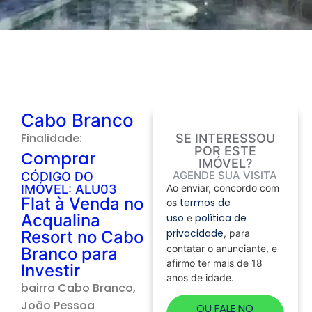
Cabo Branco
Finalidade:
SE INTERESSOU
POR ESTE
Comprar
IMÓVEL?
AGENDE SUA VISITA
CÓDIGO DO
IMÓVEL: ALU03
Ao enviar, concordo com
Flat à Venda no
termos de
os
Acqualina
uso
política de
e
privacidade
Resort no Cabo
, para
contatar o anunciante, e
Branco para
afirmo ter mais de 18
Investir
anos de idade.
bairro
Cabo Branco
,
João Pessoa
OU FALE NO