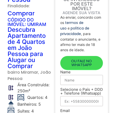
POR ESTE
Finalidade:
IMÓVEL?
Comprar
AGENDE SUA VISITA
Ao enviar, concordo com
CÓDIGO DO
termos de
os
IMÓVEL: UMIRAM
uso
política de
Descubra
e
privacidade
, para
Apartamento
contatar o anunciante, e
de 4 Quartos
afirmo ter mais de 18
em João
anos de idade.
Pessoa para
Alugar ou
OU FALE NO
WHATSAPP
Comprar
bairro
Miramar
, João
Name
Pessoa
Área Construída:
Selecione o País + DDD
250m²
+ Telefone (Whatsapp)
Quartos: 4
Banheiros: 5
Email
Suítes: 4