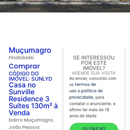
Muçumagro
Finalidade:
SE INTERESSOU
POR ESTE
Comprar
IMÓVEL?
AGENDE SUA VISITA
CÓDIGO DO
IMÓVEL: SUNLYD
Ao enviar, concordo com
Casa no
termos de
os
Sunville
uso
política de
e
privacidade
Residence 3
, para
contatar o anunciante, e
Suítes 130m² à
afirmo ter mais de 18
Venda
anos de idade.
bairro
Muçumagro
,
João Pessoa
OU FALE NO