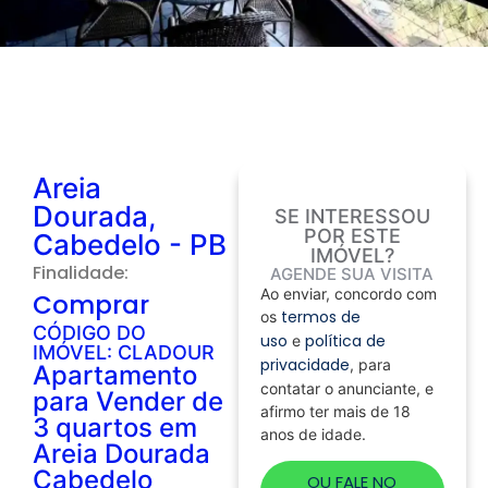
Areia
Dourada,
SE INTERESSOU
POR ESTE
Cabedelo - PB
IMÓVEL?
Finalidade:
AGENDE SUA VISITA
Ao enviar, concordo com
Comprar
termos de
os
CÓDIGO DO
uso
política de
e
IMÓVEL: CLADOUR
privacidade
, para
Apartamento
contatar o anunciante, e
para Vender de
afirmo ter mais de 18
3 quartos em
anos de idade.
Areia Dourada
Cabedelo
OU FALE NO