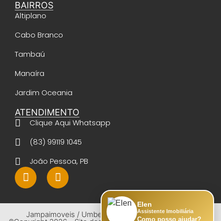
BAIRROS
Altiplano
Cabo Branco
Tambaú
Manaíra
Jardim Oceania
ATENDIMENTO
Clique Aqui Whatsapp
(83) 99119 1045
João Pessoa, PB
Elen
Assistente Imobiliária
Jampaimoveis / Umberto Santos - CRECI 14023 -
Como posso ajudar?