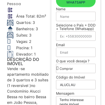
WHATSAPP
Pessoa
Name
Área Total: 82m²
Quartos: 3
Selecione o País + DDD
+ Telefone (Whatsapp)
Banheiros: 3
Suítes: 3
Vagas: 2
Email
Piscina: 1
Elevador: 1
DESCRIÇÃO DO
O que você deseja ?
IMÓVEL
Vende -se
apartamento mobiliado
Código do Imóvel
de 3 quartos e 3 suítes
(1 reversível )no
Condomínio Alucci
Mensagem
Bessa no bairro Bessa
em João Pessoa,