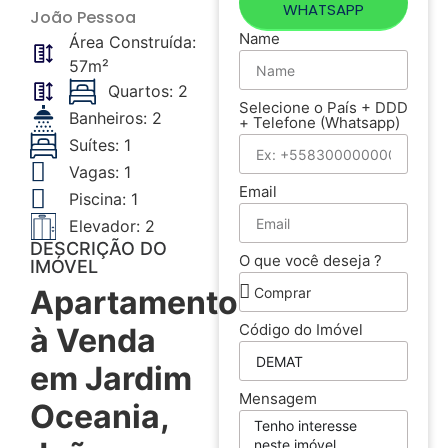
WHATSAPP
João Pessoa
Name
Área Construída:
57m²
Quartos: 2
Selecione o País + DDD
Banheiros: 2
+ Telefone (Whatsapp)
Suítes: 1
Vagas: 1
Email
Piscina: 1
Elevador: 2
DESCRIÇÃO DO
O que você deseja ?
IMÓVEL
Apartamento
Código do Imóvel
à Venda
em Jardim
Mensagem
Oceania,