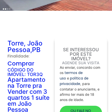
Torre, João
Pessoa,PB
SE INTERESSOU
POR ESTE
Finalidade:
IMÓVEL?
Comprar
AGENDE SUA VISITA
Ao enviar, concordo com
CÓDIGO DO
termos de
os
IMÓVEL: TOR3Q
uso
política de
Apartamento
e
privacidade
, para
na Torre pra
contatar o anunciante, e
Vender com 3
afirmo ter mais de 18
quartos 1 suíte
anos de idade.
em João
Pessoa
OU FALE NO