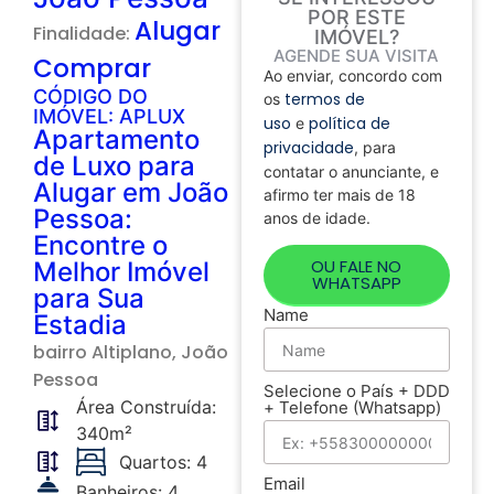
POR ESTE
Alugar
Finalidade:
IMÓVEL?
AGENDE SUA VISITA
Comprar
Ao enviar, concordo com
CÓDIGO DO
termos de
os
IMÓVEL: APLUX
uso
política de
e
Apartamento
privacidade
, para
de Luxo para
contatar o anunciante, e
Alugar em João
afirmo ter mais de 18
Pessoa:
anos de idade.
Encontre o
OU FALE NO
Melhor Imóvel
WHATSAPP
para Sua
Name
Estadia
bairro
Altiplano
, João
Pessoa
Selecione o País + DDD
Área Construída:
+ Telefone (Whatsapp)
340m²
Quartos: 4
Email
Banheiros: 4