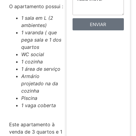
O apartamento possui :
1 sala em L (2
ENVIAR
ambientes)
1 varanda ( que
pega sala e 1 dos
quartos
WC social
1 cozinha
1 área de serviço
Armário
projetado na da
cozinha
Piscina
1 vaga coberta
Este apartamento à
venda de 3 quartos e 1