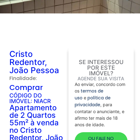
Cristo
Redentor,
SE INTERESSOU
POR ESTE
João Pessoa
IMÓVEL?
Finalidade:
AGENDE SUA VISITA
Ao enviar, concordo com
Comprar
termos de
os
CÓDIGO DO
uso
política de
e
IMÓVEL: NIACR
privacidade
, para
Apartamento
contatar o anunciante, e
de 2 Quartos
afirmo ter mais de 18
55m² à venda
anos de idade.
no Cristo
Redentor, João
OU FALE NO