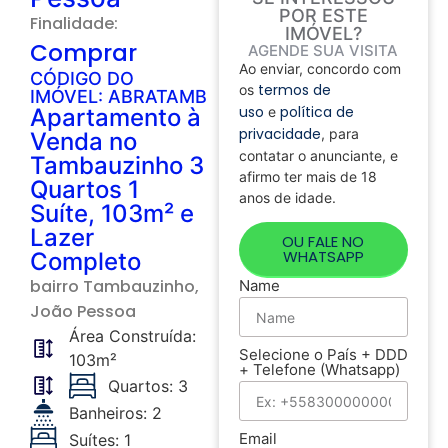
POR ESTE
Finalidade:
IMÓVEL?
Comprar
AGENDE SUA VISITA
Ao enviar, concordo com
CÓDIGO DO
termos de
os
IMÓVEL: ABRATAMB
uso
política de
Apartamento à
e
privacidade
, para
Venda no
contatar o anunciante, e
Tambauzinho 3
afirmo ter mais de 18
Quartos 1
anos de idade.
Suíte, 103m² e
Lazer
OU FALE NO
WHATSAPP
Completo
bairro
Tambauzinho
,
Name
João Pessoa
Área Construída:
Selecione o País + DDD
103m²
+ Telefone (Whatsapp)
Quartos: 3
Banheiros: 2
Email
Suítes: 1