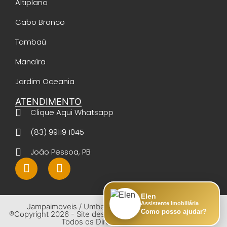
Altiplano
Cabo Branco
Tambaú
Manaíra
Jardim Oceania
ATENDIMENTO
Clique Aqui Whatsapp
(83) 99119 1045
João Pessoa, PB
Elen
Assistente Imobiliária
Jampaimoveis / Umberto Santos - CRECI 14023 -
Como posso ajudar?
®Copyright 2026 - Site desenvolvido por Umberto Santos -
Todos os Direitos Reservados