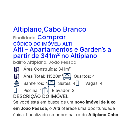
Altiplano,Cabo Branco
Comprar
Finalidade:
CÓDIGO DO IMÓVEL: ALTI
Alti – Apartamentos e Garden’s a
partir de 341m² no Altiplano
bairro
Altiplano
, João Pessoa
Área Construída: 341m²
Área Total: 11520m²
Quartos: 4
Banheiros: 4
Suítes: 4
Vagas: 4
Piscina: 1
Elevador: 2
DESCRIÇÃO DO IMÓVEL
Se você está em busca de um
novo imóvel de luxo
em João Pessoa
, o
Alti
oferece uma oportunidade
única. Localizado no nobre bairro do
Altiplano Cab