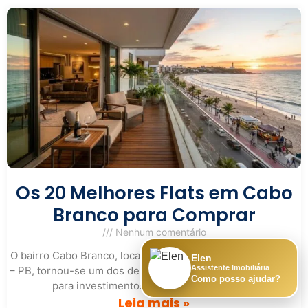
Os 20 Melhores Flats em Cabo
Branco para Comprar
Nenhum comentário
O bairro Cabo Branco, localizado na cidade de João Pessoa
Elen
Assistente Imobiliária
– PB, tornou-se um dos destinos mais procurados do Brasil
Como posso ajudar?
para investimentos imobiliários voltados à
Leia mais »