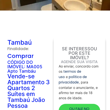
Tambaú
Finalidade:
SE INTERESSOU
POR ESTE
Comprar
IMÓVEL?
AGENDE SUA VISITA
CÓDIGO DO
IMÓVEL: MA005
Ao enviar, concordo com
Apto Tambáu
termos de
os
Vende-se
uso
política de
e
Apartamento 3
privacidade
, para
Quartos 2
contatar o anunciante, e
Suítes em
afirmo ter mais de 18
anos de idade.
Tambaú João
Pessoa
OU FALE NO